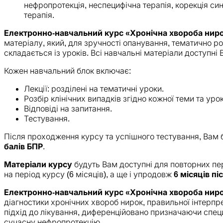
нефропротекція, неспецифічна терапія, корекція си
терапія.
Електронно-навчальний курс «Хронічна хвороба нирок
матеріалу, який, для зручності опанування, тематично ро
складається із уроків. Всі навчальні матеріали доступні 
Кожен навчальний блок включає:
Лекції: розділені на тематичні уроки.
Розбір клінічних випадків згідно кожної теми та урок
Відповіді на запитання.
Тестування.
Після проходження курсу та успішного тестування, Вам
балів БПР
.
Матеріали курсу
будуть Вам доступні для повторних пер
на період курсу (6 місяців), а ще і упродовж
6 місяців пі
Електронно-навчальний курс «Хронічна хвороба нирок
діагностики хронічних хвороб нирок, правильної інтерпре
підхід до лікування, диференційовано призначаючи спец
сучасну нефропротекцію.