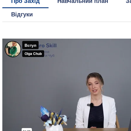
Про Захід
Навчальний план
З
Відгуки