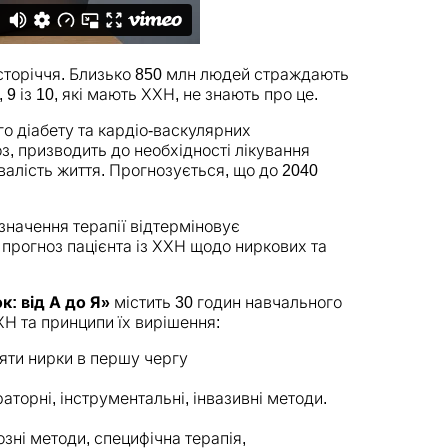
 сторіччя. Близько 850 млн людей страждають
9 із 10, які мають ХХН, не знають про це.
о діабету та кардіо-васкулярних
, призводить до необхідності лікування
ивалість життя. Прогнозується, що до 2040
значення терапії відтерміновує
 прогноз пацієнта із ХХН щодо ниркових та
: від А до Я»
містить 30 годин навчального
ХН та принципи їх вирішення:
яти нирки в першу чергу
раторні, інструментальні, інвазивні методи.
зні методи, специфічна терапія,