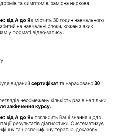
ндромів та симптомів, замісна ниркова
: від А до Я»
містить 30 годин навчального
збитий на навчальні блоки, кожен з яких
Вам у форматі відео-запису.
у.
 буде виданий
сертифікат
та нараховано
30
еглядів необмежену кількість разів не тільки
сля закінчення курсу
.
: від А до Я»
поглибить Ваші знання щодо
тації результатів діагностики. Систематизує
ифічну та неспецифічну терапію, доказову