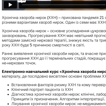
Хронічна хвороба нирок (ХХН) – прихована пандемія 21
різними варіантами хвороб нирок. Один із семи має ХХН, 
Хронічна хвороба нирок – основне ускладнення цукровог
захворювань. Прогресування ХХН має невтішний прогноз
методами замісної ниркової терапії, знижує якість та тр
року ХХН буде 5 причиною смертності в світі.
Раннє виявлення хронічної хвороби нирок, та вчасне при
прогресування ХХН до її термінальних стадій, покращує
не-ниркових точок.
Електронно-навчальний курс «Хронічна хвороба нирок
матеріалу, де послідовно висвітлені основні проблеми Х
Встановлення факторів ризику ХХН та кому перевір
Клінічний портрет пацієнта із ХХН
Діагностика хронічної хвороби нирок: клінічні, лабо
Принципи їх призначення. Алгоритми інтерпретації.
Лікування хронічної хвороби нирок: не-медикаменто