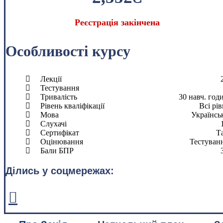
Реєстрація закінчена
Особливості курсу
Лекції
Тестування
Тривалість
30 навч. год
Рівень кваліфікації
Всі рів
Мова
Українсь
Слухачі
Сертифікат
Т
Оцінювання
Тестуван
Бали БПР
Ділись у соцмережах: