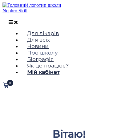
Для лікарів
Для всіх
Новини
Про школу
Біографія
Як це працює?
Мій кабінет
0
Про школу
Вітаю!