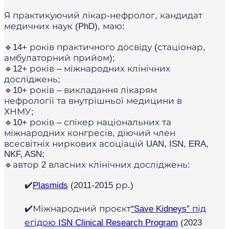
Я практикуючий лікар-нефролог, кандидат
медичних наук (PhD), маю:
🔹14+ років практичного досвіду (стаціонар,
амбулаторний прийом);
🔹12+ років – міжнародних клінічних
досліджень;
🔹10+ років – викладання лікарям
нефрології та внутрішньої медицини в
ХНМУ;
🔹10+ років – спікер національних та
міжнародних конгресів, діючий член
всесвітніх ниркових асоціацій UAN, ISN, ERA,
NKF, ASN;
🔹автор 2 власних клінічних досліджень:
✔️
Plasmids
(2011-2015 рр.)
✔️Міжнародний проєкт
“Save Kidneys” під
егідою ISN Clinical Research Program
(2023