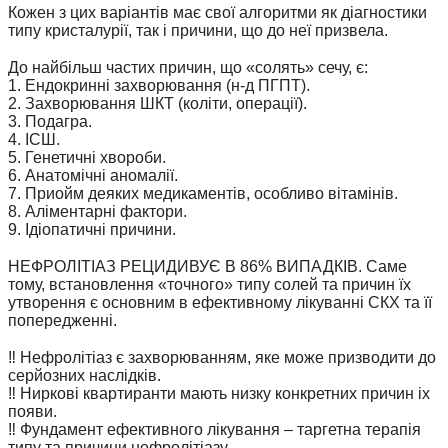
Кожен з цих варіантів має свої алгоритми як діагностики
типу кристалурії, так і причини, що до неї призвела.
⠀
До найбільш частих причин, що «солять» сечу, є:
1. Ендокринні захворювання (н-д ПГПТ).
2. Захворювання ШКТ (коліти, операції).
3. Подагра.
4. ІСШ.
5. Генетичні хвороби.
6. Анатомічні аномалії.
7. Приойм деяких медикаментів, особливо вітамінів.
8. Аліментарні фактори.
9. Ідіопатичні причини.
⠀
НЕФРОЛІТІАЗ РЕЦИДИВУЄ В 86% ВИПАДКІВ. Саме
тому, встановлення «точного» типу солей та причин їх
утворення є основним в ефективному лікуванні СКХ та її
попередженні.
⠀
‼️ Нефролітіаз є захворюванням, яке може призводити до
серйозних наслідків.
‼️ Ниркові квартиранти мають низку конкретних причин іх
появи.
‼️ Фундамент ефективного лікування – таргетна терапія
типу та причини нефролітіазу.