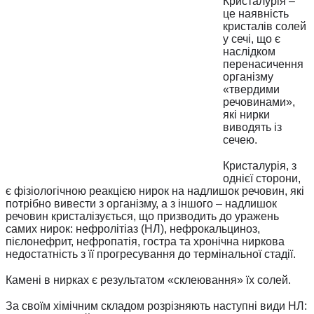
Кристалурія –
це наявність
кристалів солей
у сечі, що є
наслідком
перенасичення
організму
«твердими
речовинами»,
які нирки
виводять із
сечею.
⠀
Кристалурія, з
однієї сторони,
є фізіологічною реакцією нирок на надлишок речовин, які
потрібно вивести з організму, а з іншого – надлишок
речовин кристалізується, що призводить до уражень
самих нирок: нефролітіаз (НЛ), нефрокальциноз,
пієлонефрит, нефропатія, гостра та хронічна ниркова
недостатність з її прогресування до термінальної стадії.
⠀
Камені в нирках є результатом «склеювання» їх солей.
⠀
За своїм хімічним складом розрізняють наступні види НЛ: