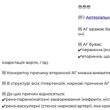
⠀
😳😳😳
⠀
🆘🩺
Артеріальн
⠀
🆘 АГ вражає б
очі.
⠀
🆘 АГ буває:
✔️первинна (ес
✔️вторинна, що
коарктація аорти, і тд).
⠀
🆘 Конкретну причину вторинної АГ можна виявити ті
⠀
🆘 В структурі всіх гіпертензій, ниркові причини АГ
⠀
🆘 До цих причин відносяться:
✔️рено-паренхіматозні захворювання (нефрити, кіст
✔️рено-васкулярні (стеноз ниркової артерії, яка кр