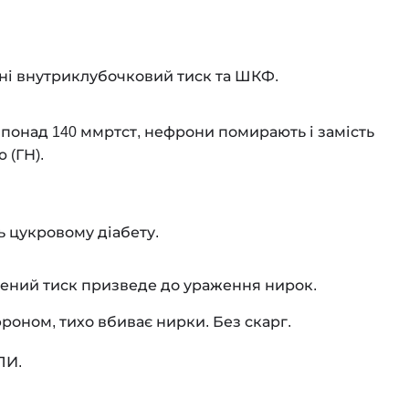
івні внутриклубочковий тиск та ШКФ.
Т понад 140 ммртст, нефрони помирають і замість
 (ГН).
ь цукровому діабету.
ищений тиск призведе до ураження нирок.
роном, тихо вбиває нирки. Без скарг.
ЛИ.