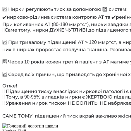
⠀
🆘 Нирки регулюють тиск за допомогою 2️⃣ систем:
✔️нирково-рідинна система контролю АТ та ✔️ренін
При коливаннях АТ (80-180 ммртст), нирки завдяки 
‼️Саме тому, нирки ДУЖЕ ЧУТЛИВІ до підвищеного 
⠀
🆘 При тривалому підвищенні АТ > 120 ммртст, в нир
них в нирках проростає сполучна тканина. Розви
⠀
🆘 Через 10 років кожен третій пацієнт з АГ матиме
⠀
🆘 Серед всіх причин, що призводять до хронічної 
⠀
Отже!
‼️ Підвищення тиску внаслідок ниркової патології 
‼️ Тому, в 90-95% випадків нирки є ЖЕРТВОЮ підви
‼️ Ураження нирок тиском НЕ БОЛИТЬ, НЕ набрякає, 
⠀
САМЕ ТОМУ, підвищений тиск вкрай важливо якісно 