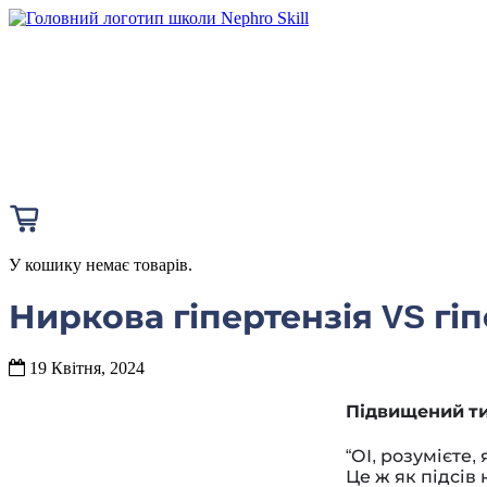
У кошику немає товарів.
Ниркова гіпертензія VS гі
19 Квітня, 2024
Підвищений т
“ОІ, розумієте,
Це ж як підсів 