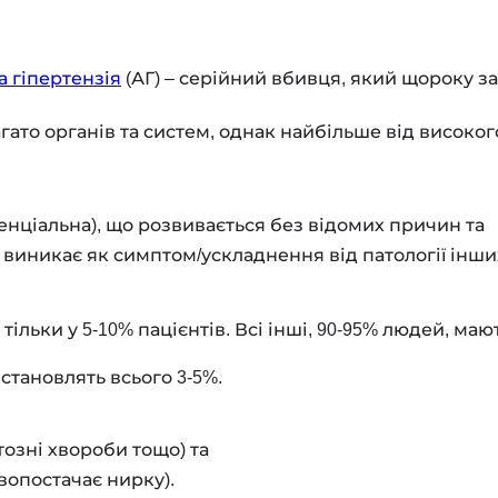
а гіпертензія
(АГ) – серійний вбивця, який щороку за
агато органів та систем, однак найбільше від високо
енціальна), що розвивається без відомих причин та
 виникає як симптом/ускладнення від патології інших
льки у 5-10% пацієнтів. Всі інші, 90-95% людей, маю
 становлять всього 3-5%.
озні хвороби тощо) та
овопостачає нирку).