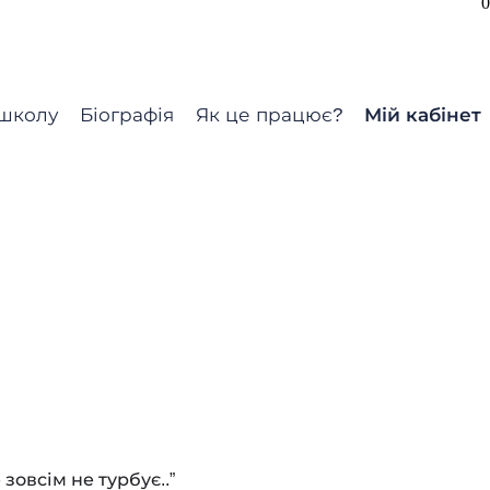
0
школу
Біографія
Як це працює?
Мій кабінет
зовсім не турбує..”