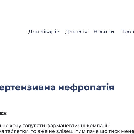
Для лікарів
Для всіх
Новини
Про 
пертензивна нефропатія
иск
 я не хочу годувати фармацевтичні компанії.
на таблетки, то вже не злізеш, тим паче що тиск мене 