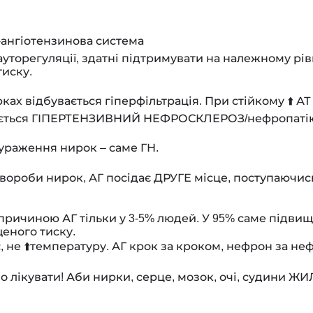
-ангіотензинова система
ауторегуляції, здатні підтримувати на належному р
тиску.
ках відбувається гіперфільтрація. При стійкому ⬆️ А
вається ГІПЕРТЕНЗИВНИЙ НЕФРОСКЛЕРОЗ/нефропатію
 ураження нирок – саме ГН.
хвороби нирок, АГ посідає ДРУГЕ місце, поступаючис
є причиною АГ тільки у 3-5% людей. У 95% саме підв
щеного тиску.
не ⬆️температуру. АГ крок за кроком, нефрон за неф
лікувати! Аби нирки, серце, мозок, очі, судини ЖИ