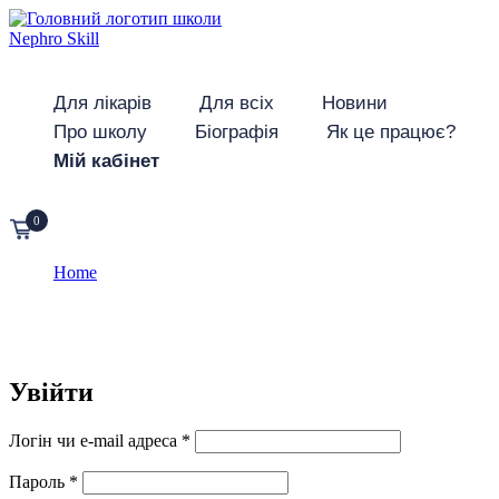
Для лікарів
Для всіх
Новини
Про школу
Біографія
Як це працює?
Мій кабінет
0
Home
My account
My account
Увійти
Логін чи e-mail адреса
*
Пароль
*