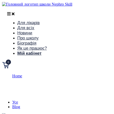
Для лікарів
Для всіх
Новини
Про школу
Біографія
Як це працює?
Мій кабінет
0
Home
Galleries
Galleries
Усе
Blog