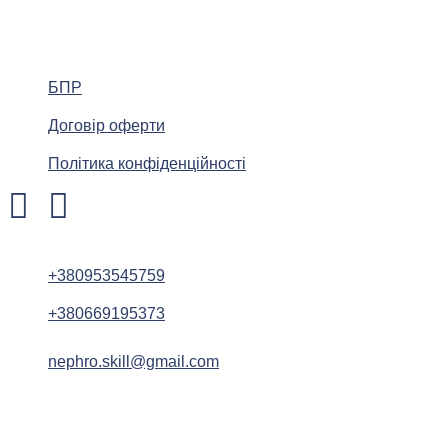
БПР
Договір оферти
Політика конфіденційності
+380953545759
+380669195373
nephro.skill@gmail.com
Nephro Skill @ 2025. Усі права захищено. Розробка CCD.