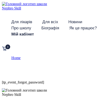
Для лікарів
Для всіх
Новини
Про школу
Біографія
Як це працює?
Мій кабінет
0
Home
Forgot Password
Forgot Password
[tp_event_forgot_password]