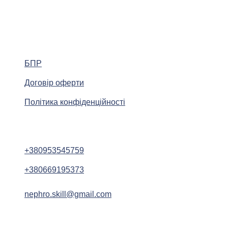
БПР
Договір оферти
Політика конфіденційності
+380953545759
+380669195373
nephro.skill@gmail.com
Nephro Skill @ 2025. Усі права захищено. Розробка CCD.