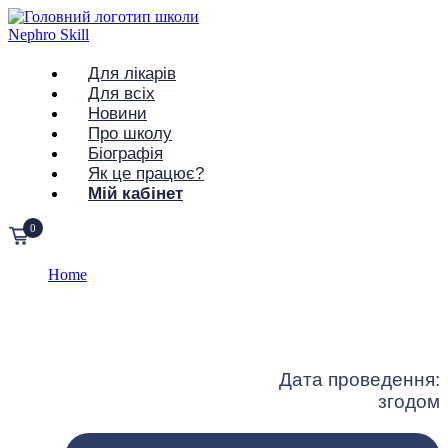
Для лікарів
Для всіх
Новини
Про школу
Біографія
Як це працює?
Мій кабінет
0
Home
All Courses – Очікування
All Courses – Очікування
Дата проведення:
згодом