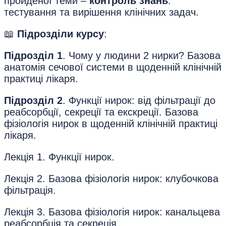
пройденої теми –
контроль знань
:
тестування та вирішення клінічних задач.
📖
Підрозділи курсу
:
Підрозділ 1
. Чому у людини 2 нирки? Базова
анатомія сечової системи в щоденній клінічній
практиці лікаря.
Підрозділ 2
. Функції нирок: від фільтрації до
реабсорбції, секреції та екскреції. Базова
фізіологія нирок в щоденній клінічній практиці
лікаря.
Лекція 1. Функції нирок.
Лекція 2. Базова фізіологія нирок: клубочкова
фільтрація.
Лекція 3. Базова фізіологія нирок: канальцева
реабсорбція та секреція.