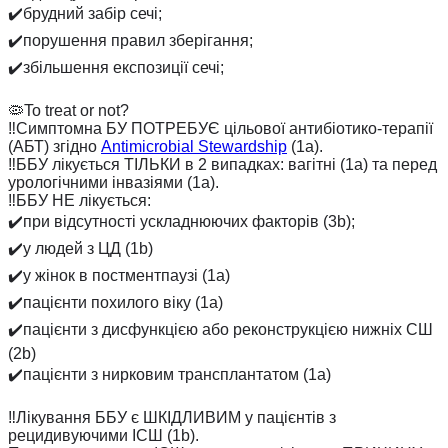
✔️брудний забір сечі;
✔️порушення правил зберігання;
✔️збільшення експозиції сечі;
⠀
🦠To treat or not?
‼️Симптомна БУ ПОТРЕБУЄ цільової антибіотико-терапії
(АБТ) згідно
Antimicrobial Stewardship
(1а).
‼️ББУ лікується ТІЛЬКИ в 2 випадках: вагітні (1а) та перед
урологічними інвазіями (1а).
‼️ББУ НЕ лікується:
✔️при відсутності ускладнюючих факторів (3b);
✔️у людей з ЦД (1b)
✔️у жінок в постментпаузі (1a)
✔️пацієнти похилого віку (1a)
✔️пацієнти з дисфункцією або реконструкцією нижніх СШ
(2b)
✔️пацієнти з нирковим трансплантатом (1а)
⠀
‼️Лікування ББУ є ШКІДЛИВИМ у пацієнтів з
рецидивуючими ІСШ (1b).