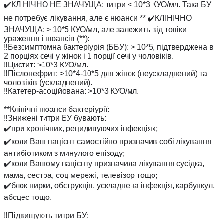
✔️КЛІНІЧНО НЕ ЗНАЧУЩА: титри < 10*3 КУО/мл. Така БУ
не потребує лікування, але є нюанси ** ✔️КЛІНІЧНО
ЗНАЧУЩА: > 10*5 КУО/мл, але залежить від топіки
ураження і нюансів (**):
‼️Безсимптомна бактеріурія (ББУ): > 10*5, підтверджена в
2 порціях сечі у жінок і 1 порції сечі у чоловіків.
‼️Цистит: >10*3 КУО/мл.
‼️Пієлонефрит: >10*4-10*5 для жінок (неускладнений) та
чоловіків (ускладнений).
‼️Катетер-асоційована: >10*3 КУО/мл.
⠀
**Клінічні нюанси бактеріурії:
‼️Знижені титри БУ бувають:
✔️при хронічних, рецидивуючих інфекціях;
✔️коли Ваш пацієнт самостійно призначив собі лікування
антибіотиком з минулого епізоду;
✔️коли Вашому пацієнту призначила лікування сусідка,
мама, сестра, соц мережі, телевізор тощо;
✔️блок нирки, обструкція, ускладнена інфекція, карбункул,
абсцес тощо.
⠀
‼️Підвищують титри БУ: