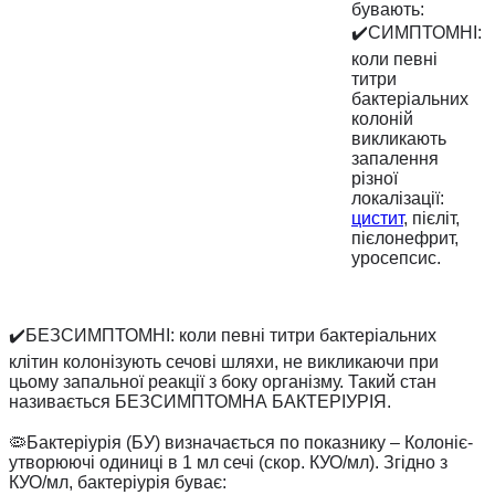
бувають:
✔️СИМПТОМНІ:
коли певні
титри
бактеріальних
колоній
викликають
запалення
різної
локалізації:
цистит
, пієліт,
пієлонефрит,
уросепсис.
✔️БЕЗСИМПТОМНІ: коли певні титри бактеріальних
клітин колонізують сечові шляхи, не викликаючи при
цьому запальної реакції з боку організму. Такий стан
називається БЕЗСИМПТОМНА БАКТЕРІУРІЯ.
⠀
🦠Бактеріурія (БУ) визначається по показнику – Колоніє-
утворюючі одиниці в 1 мл сечі (скор. КУО/мл). Згідно з
КУО/мл, бактеріурія буває: